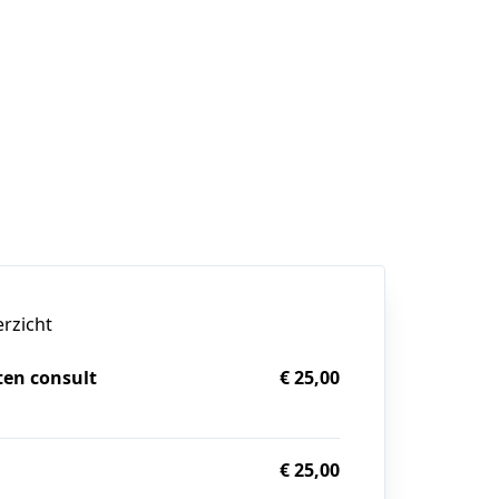
erzicht
ten consult
€ 25,00
g
€ 25,00