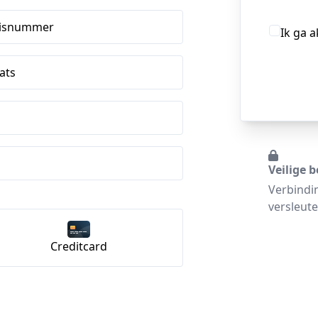
isnummer
Ik ga 
ats
Veilige b
Verbindi
versleute
Creditcard