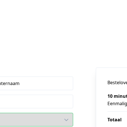
Bestelov
hternaam
10 minu
Eenmali
Totaal